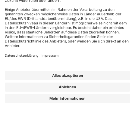
Wir unterstützen Sie professionell in Ihren umfangreichen Aufgaben
Seit 2013 liefern wir Verantwortlichen in der Objektbetreuung relevantes
Fachwissen. Ob Einsteiger oder erfahrener Praktiker: Sie finden bei uns
wertvolle Magazininhalte, Arbeitshilfen und Weiterbildungen, die exakt auf
Ihre Bedürfnisse zugeschnitten sind. Unsere Experten sind allesamt
ausgewiesene Profis, die Ihre täglichen Herausforderungen kennen und
machbare Lösungen bieten. Und wir als Redaktion kümmern uns darum, dass
Sie diese Lösungen so verständlich und objektiv wie möglich erreichen.
Aus „Der Hausmeister“ wird „Die GebäudePraxis“!
Mehr Wissen schafft mehr Weitblick, mehr Sicherheit und bessere
Entscheidungen.
Die GebäudePraxis – Für alle, die Gebäude am Laufen halten!