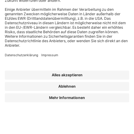
Wir unterstützen Sie professionell in Ihren umfangreichen Aufgaben
Seit 2013 liefern wir Verantwortlichen in der Objektbetreuung relevantes
Fachwissen. Ob Einsteiger oder erfahrener Praktiker: Sie finden bei uns
wertvolle Magazininhalte, Arbeitshilfen und Weiterbildungen, die exakt auf
Ihre Bedürfnisse zugeschnitten sind. Unsere Experten sind allesamt
ausgewiesene Profis, die Ihre täglichen Herausforderungen kennen und
machbare Lösungen bieten. Und wir als Redaktion kümmern uns darum, dass
Sie diese Lösungen so verständlich und objektiv wie möglich erreichen.
Aus „Der Hausmeister“ wird „Die GebäudePraxis“!
Mehr Wissen schafft mehr Weitblick, mehr Sicherheit und bessere
Entscheidungen.
Die GebäudePraxis – Für alle, die Gebäude am Laufen halten!