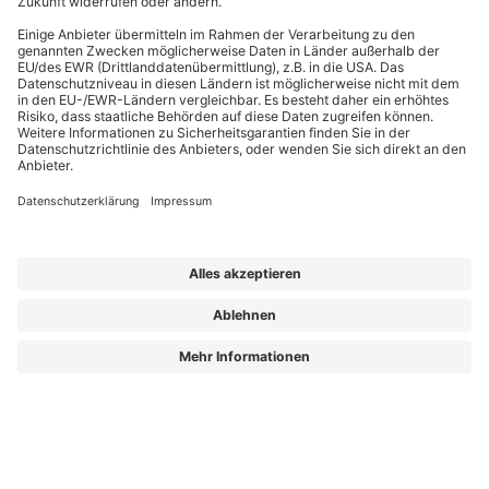
Wir unterstützen Sie professionell in Ihren umfangreichen Aufgaben
Seit 2013 liefern wir Verantwortlichen in der Objektbetreuung relevantes
Fachwissen. Ob Einsteiger oder erfahrener Praktiker: Sie finden bei uns
wertvolle Magazininhalte, Arbeitshilfen und Weiterbildungen, die exakt auf
Ihre Bedürfnisse zugeschnitten sind. Unsere Experten sind allesamt
ausgewiesene Profis, die Ihre täglichen Herausforderungen kennen und
machbare Lösungen bieten. Und wir als Redaktion kümmern uns darum, dass
Sie diese Lösungen so verständlich und objektiv wie möglich erreichen.
Aus „Der Hausmeister“ wird „Die GebäudePraxis“!
Mehr Wissen schafft mehr Weitblick, mehr Sicherheit und bessere
Entscheidungen.
Die GebäudePraxis – Für alle, die Gebäude am Laufen halten!